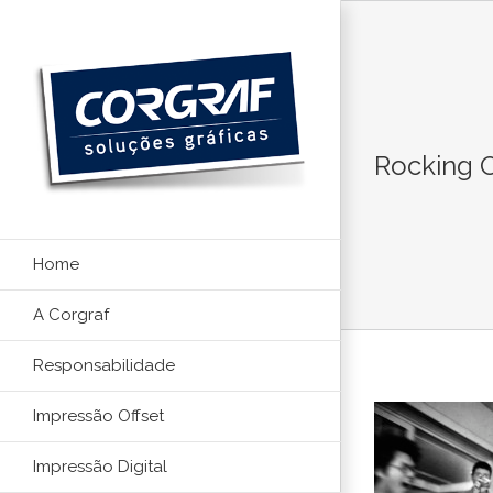
Ir
para
o
conteúdo
Rocking 
Home
A Corgraf
Responsabilidade
Impressão Offset
Impressão Digital