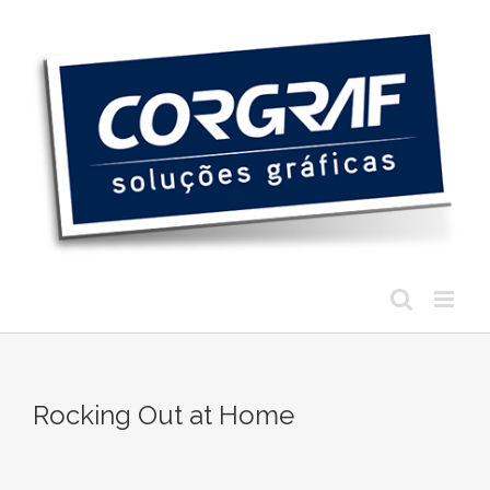
Ir
para
o
conteúdo
Rocking Out at Home