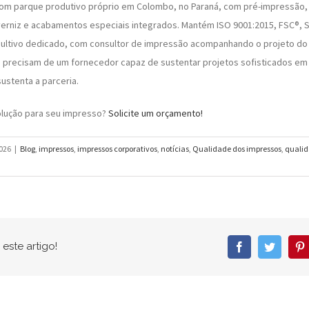
com parque produtivo próprio em Colombo, no Paraná, com pré-impressão,
verniz e acabamentos especiais integrados. Mantém ISO 9001:2015, FSC®, S
ultivo dedicado, com consultor de impressão acompanhando o projeto do b
 precisam de um fornecedor capaz de sustentar projetos sofisticados em
ustenta a parceria.
olução para seu impresso?
Solicite um orçamento!
026
|
Blog
,
impressos
,
impressos corporativos
,
notícias
,
Qualidade dos impressos
,
qualid
este artigo!
Facebook
Twitter
P