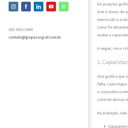
Em projetos gráfi
Instagram
Facebook
LinkedIn
YouTube
WhatsApp
arte e donos de a
impressão e acaba
como foi desenhad
(41) 3012-5000
avaliar a capacid
contato@grupocorgraf.com.br
A seguir, cinco c
1. Capacidad
Uma gráfica que 
falha. Cada etapa 
e consistência en
controle dessas 
Na avaliação, vale 
Equipament