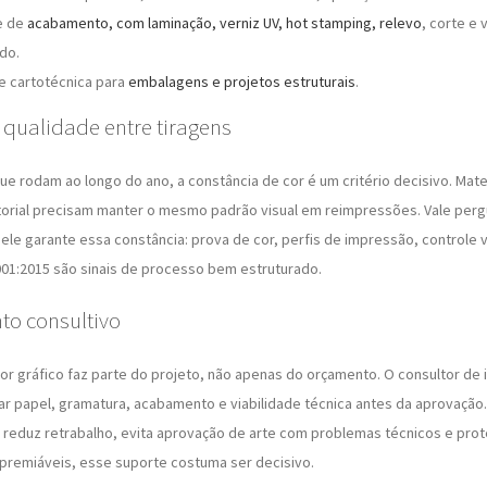
e de
acabamento, com laminação, verniz UV, hot stamping, relevo
, corte e 
do.
de cartotécnica para
embalagens e projetos estruturais
.
 qualidade entre tiragens
e rodam ao longo do ano, a constância de cor é um critério decisivo. Mate
orial precisam manter o mesmo padrão visual em reimpressões. Vale perg
le garante essa constância: prova de cor, perfis de impressão, controle v
01:2015 são sinais de processo bem estruturado.
to consultivo
r gráfico faz parte do projeto, não apenas do orçamento. O consultor de
car papel, gramatura, acabamento e viabilidade técnica antes da aprovação
eduz retrabalho, evita aprovação de arte com problemas técnicos e prot
s premiáveis, esse suporte costuma ser decisivo.