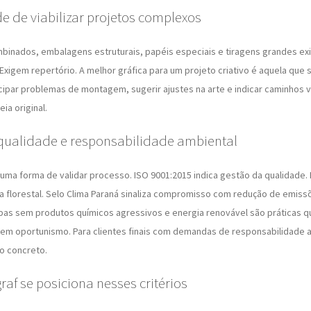
e de viabilizar projetos complexos
inados, embalagens estruturais, papéis especiais e tiragens grandes ex
xigem repertório. A melhor gráfica para um projeto criativo é aquela que s
par problemas de montagem, sugerir ajustes na arte e indicar caminhos 
ia original.
 qualidade e responsabilidade ambiental
 uma forma de validar processo. ISO 9001:2015 indica gestão da qualidade
a florestal. Selo Clima Paraná sinaliza compromisso com redução de emissõe
pas sem produtos químicos agressivos e energia renovável são práticas 
em oportunismo. Para clientes finais com demandas de responsabilidade 
o concreto.
af se posiciona nesses critérios