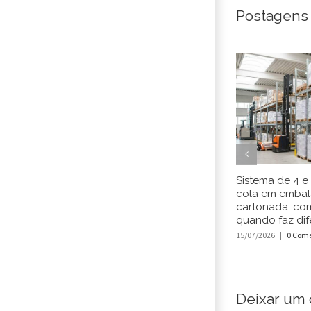
Postagens
Sistema de 4 e
cola em emba
cartonada: co
quando faz dif
15/07/2026
|
0 Come
Deixar um 