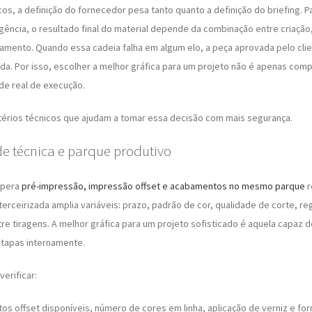
cos, a definição do fornecedor pesa tanto quanto a definição do briefing. P
gência, o resultado final do material depende da combinação entre criação
mento. Quando essa cadeia falha em algum elo, a peça aprovada pelo cli
a. Por isso, escolher a melhor gráfica para um projeto não é apenas comp
ade real de execução.
ritérios técnicos que ajudam a tomar essa decisão com mais segurança.
e técnica e parque produtivo
opera
pré-impressão, impressão offset e acabamentos no mesmo parque
r
terceirizada amplia variáveis: prazo, padrão de cor, qualidade de corte, re
tre tiragens. A melhor gráfica para um projeto sofisticado é aquela capaz 
etapas internamente.
verificar:
os offset disponíveis, número de cores em linha, aplicação de verniz e fo