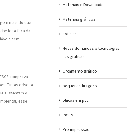
Materiais e Downloads
Materiais gráficos
igem mais do que
abe ler a faca da
notícias
viáveis sem
Novas demandas e tecnologias
nas gráficas
Orçamento gráfico
. FSC® comprova
s. Tintas offset à
pequenas tiragens
que sustentam o
placas em pvc
ambiental, esse
Posts
Pré-impressão