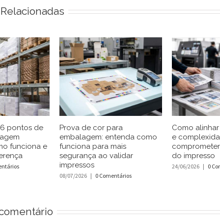
 Relacionadas
 6 pontos de
Prova de cor para
Como alinhar 
lagem
embalagem: entenda como
e complexid
mo funciona e
funciona para mais
comprometer
erença
segurança ao validar
do impresso
impressos
ntários
24/06/2026
|
0 Co
08/07/2026
|
0 Comentários
comentário