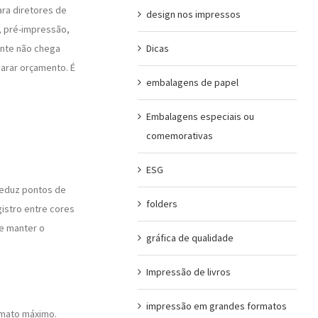
ara diretores de
design nos impressos
, pré-impressão,
Dicas
ente não chega
arar orçamento. É
embalagens de papel
Embalagens especiais ou
comemorativas
ESG
eduz pontos de
folders
gistro entre cores
de manter o
gráfica de qualidade
Impressão de livros
impressão em grandes formatos
rmato máximo.