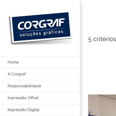
Ir
para
o
conteúdo
5 critéri
Home
A Corgraf
Responsabilidade
Impressão Offset
Impressão Digital