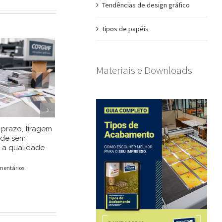
Tendências de design gráfico
tipos de papéis
Materiais e Downloads
prazo, tiragem
Entenda porque o
Retícula est
ade sem
desenvolvimento
impressão of
 a qualidade
cartotécnico de embalagens
você precis
começa muito antes do
impressos d
projeto de faca
mentários
10/06/2026
|
0 
17/06/2026
|
0 Comentários