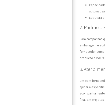
Capacidad
automatiza
Estrutura 
2. Padrão de
Para campanhas qu
embalagem e edit
fornecedor como e
produção e ISO 90
3. Atendimen
Um bom fornecedo
ajudar a especifi
acompanhamento r
final. Em projeto