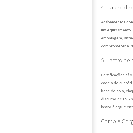
4. Capacidad
Acabamentos comb
um equipamento. E
embalagem, anteci
comprometer a ide
5. Lastro de
Certificações são
cadeia de custódi
base de soja, cha
discurso de ESG s
lastro é argument
Como a Corgr