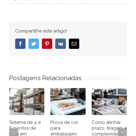
Compartilhe este artigo!
Facebook
Twitter
Pinterest
Vk
E-
mail
Postagens Relacionadas
Sistema de 4 e
Prova de cor
Como alinhar
E
6 pontos de
para
prazo, tiragem e
p
cola em
embalagem:
complexidade
d