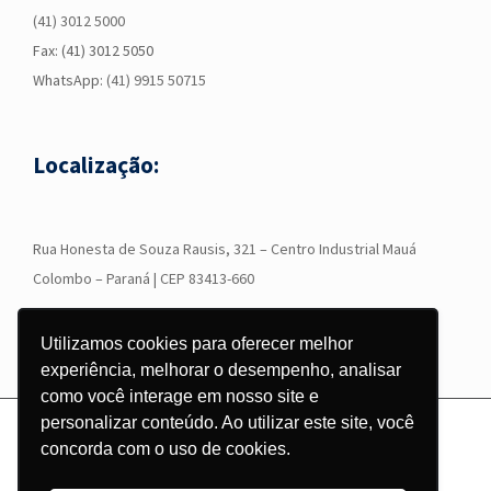
(41) 3012 5000
Fax: (41) 3012 5050
WhatsApp:
(41) 9915 50715
Localização:
R
ua Honesta de Souza Rausis, 321 – Centro Industrial Mauá
Colombo – Paraná | CEP 83413-660
Utilizamos cookies para oferecer melhor
experiência, melhorar o desempenho, analisar
como você interage em nosso site e
personalizar conteúdo. Ao utilizar este site, você
© Copyright
2026 - Grupo Corgraf - Todos os direitos reservados |
concorda com o uso de cookies.
Desenvolvido por
Pontodesign