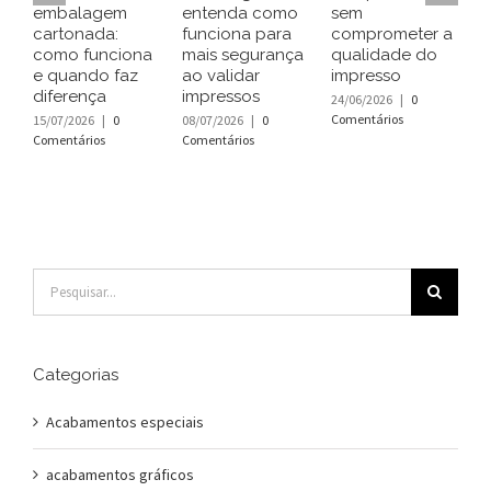
embalagem
entenda como
sem
c
cartonada:
funciona para
comprometer a
e
como funciona
mais segurança
qualidade do
c
e quando faz
ao validar
impresso
a
diferença
impressos
p
24/06/2026
|
0
Comentários
15/07/2026
|
0
08/07/2026
|
0
1
Comentários
Comentários
C
Buscar
resultados
para:
Categorias
Acabamentos especiais
acabamentos gráficos