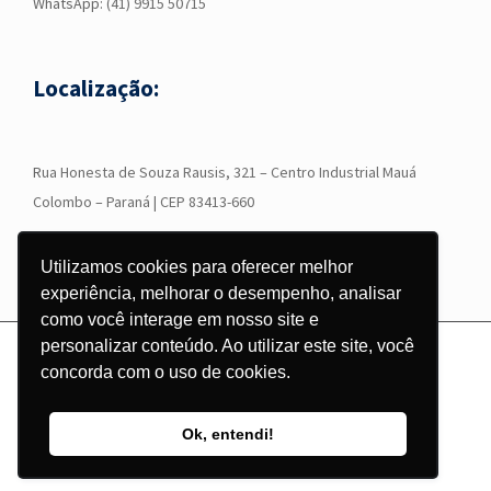
WhatsApp:
(41) 9915 50715
Localização:
R
ua Honesta de Souza Rausis, 321 – Centro Industrial Mauá
Colombo – Paraná | CEP 83413-660
Utilizamos cookies para oferecer melhor
experiência, melhorar o desempenho, analisar
como você interage em nosso site e
personalizar conteúdo. Ao utilizar este site, você
© Copyright
2026 - Grupo Corgraf - Todos os direitos reservados |
concorda com o uso de cookies.
Desenvolvido por
Pontodesign
Ok, entendi!
Instagram
Facebook
LinkedIn
YouTube
WhatsApp