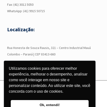
Fax: (41) 3012 5050
WhatsApp:
(41) 9915 50715
Localização:
R
ua Honesta de Souza Rausis, 321 – Centro Industrial Mauá
Colombo – Paraná | CEP 83413-660
Utilizamos cookies para oferecer melhor
experiência, melhorar o desempenho, analisar
como você interage em nosso site e
personalizar conteúdo. Ao utilizar este site, você
© Copyright
2026 - Grupo Corgraf - Todos os direitos reservados |
concorda com o uso de cookies.
Desenvolvido por
Pontodesign
Instagram
Facebook
LinkedIn
YouTube
WhatsApp
Ok, entendi!