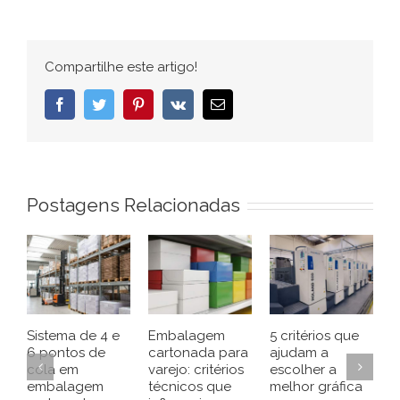
Compartilhe este artigo!
Facebook
Twitter
Pinterest
Vk
E-
mail
Postagens Relacionadas
Sistema de 4 e
Embalagem
5 critérios que
G
6 pontos de
cartonada para
ajudam a
C
cola em
varejo: critérios
escolher a
e
embalagem
técnicos que
melhor gráfica
C