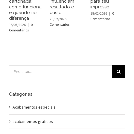
cartonada:
influenciam
para seu
s
como funciona
resultado e
impresso
l
e quando faz
custo
18/02/2026
|
0
1
diferença
Comentários
C
25/02/2026
|
0
Comentários
15/07/2026
|
0
Comentários
Buscar
resultados
para:
Categorias
Acabamentos especiais
acabamentos gráficos