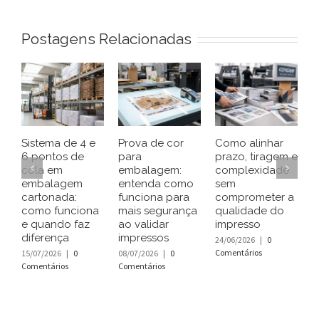
Postagens Relacionadas
Sistema de 4 e
Prova de cor
Como alinhar
E
6 pontos de
para
prazo, tiragem e
p
cola em
embalagem:
complexidade
d
embalagem
entenda como
sem
c
cartonada:
funciona para
comprometer a
e
como funciona
mais segurança
qualidade do
c
e quando faz
ao validar
impresso
a
diferença
impressos
p
24/06/2026
|
0
Comentários
15/07/2026
|
0
08/07/2026
|
0
1
Comentários
Comentários
C