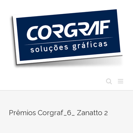
Ir
para
o
conteúdo
Prêmios Corgraf_6_ Zanatto 2