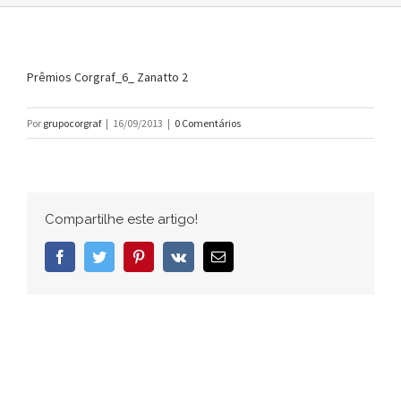
Prêmios Corgraf_6_ Zanatto 2
Por
grupocorgraf
|
16/09/2013
|
0 Comentários
Compartilhe este artigo!
Facebook
Twitter
Pinterest
Vk
E-
mail