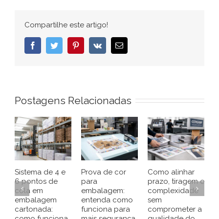
Compartilhe este artigo!
Facebook
Twitter
Pinterest
Vk
E-
mail
Postagens Relacionadas
Sistema de 4 e
Prova de cor
Como alinhar
E
6 pontos de
para
prazo, tiragem e
p
cola em
embalagem:
complexidade
d
embalagem
entenda como
sem
c
cartonada:
funciona para
comprometer a
e
como funciona
mais segurança
qualidade do
c