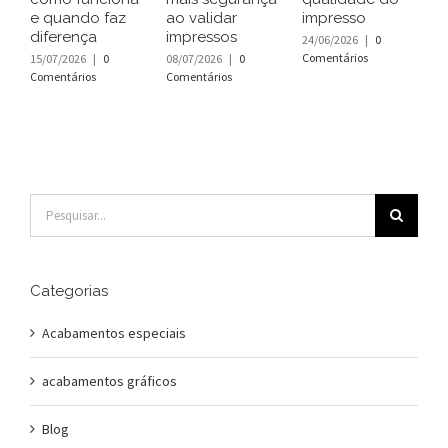
e quando faz
ao validar
impresso
a
diferença
impressos
p
24/06/2026
|
0
Comentários
15/07/2026
|
0
08/07/2026
|
0
1
Comentários
Comentários
C
Buscar
resultados
para:
Categorias
Acabamentos especiais
acabamentos gráficos
Blog