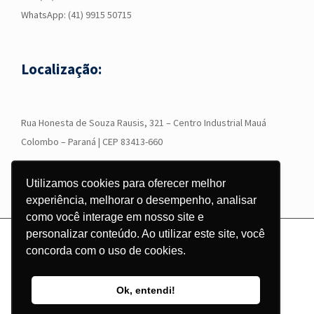
WhatsApp:
(41) 9915 50715
Localização:
R
ua Honesta de Souza Rausis, 321 – Centro Industrial Mauá
Colombo – Paraná | CEP 83413-660
Utilizamos cookies para oferecer melhor
experiência, melhorar o desempenho, analisar
como você interage em nosso site e
personalizar conteúdo. Ao utilizar este site, você
© Copyright
2026 - Grupo Corgraf - Todos os direitos reservados |
concorda com o uso de cookies.
Desenvolvido por
Pontodesign
Ok, entendi!
Instagram
Facebook
LinkedIn
YouTube
WhatsApp