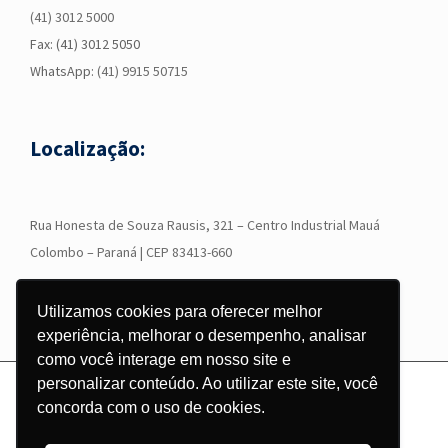
(41) 3012 5000
Fax: (41) 3012 5050
WhatsApp:
(41) 9915 50715
Localização:
R
ua Honesta de Souza Rausis, 321 – Centro Industrial Mauá
Colombo – Paraná | CEP 83413-660
Utilizamos cookies para oferecer melhor
experiência, melhorar o desempenho, analisar
como você interage em nosso site e
personalizar conteúdo. Ao utilizar este site, você
© Copyright
2026 - Grupo Corgraf - Todos os direitos reservados |
concorda com o uso de cookies.
Desenvolvido por
Pontodesign