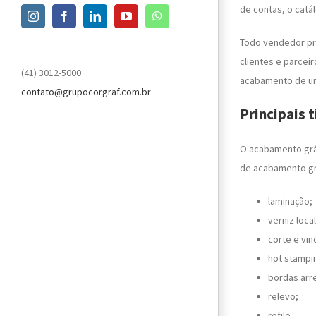
de contas, o catá
Instagram
Facebook
LinkedIn
YouTube
WhatsApp
Todo vendedor pr
clientes e parcei
(41) 3012-5000
acabamento de um 
contato@grupocorgraf.com.br
Principais 
O acabamento gráf
de acabamento grá
laminação;
verniz loca
corte e vin
hot stampi
bordas arr
relevo;
refile.