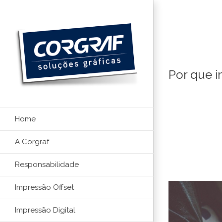
Ir
para
o
conteúdo
Por que i
Home
A Corgraf
Responsabilidade
Impressão Offset
Impressão Digital