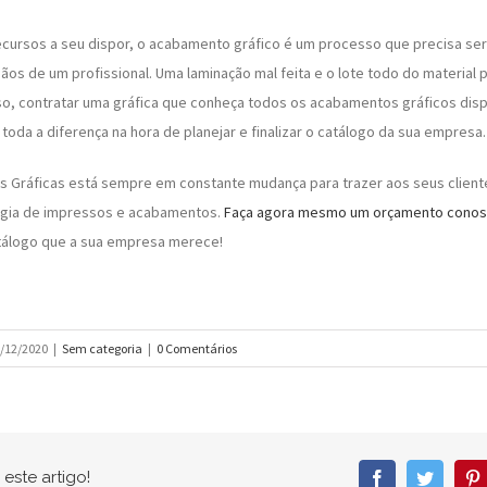
ecursos a seu dispor, o acabamento gráfico é um processo que precisa se
ãos de um profissional. Uma laminação mal feita e o lote todo do material
 isso, contratar uma gráfica que conheça todos os acabamentos gráficos dis
toda a diferença na hora de planejar e finalizar o catálogo da sua empresa.
s Gráficas está sempre em constante mudança para trazer aos seus client
ogia de impressos e acabamentos.
Faça agora mesmo um orçamento cono
tálogo que a sua empresa merece!
/12/2020
|
Sem categoria
|
0 Comentários
este artigo!
Facebook
Twitter
P