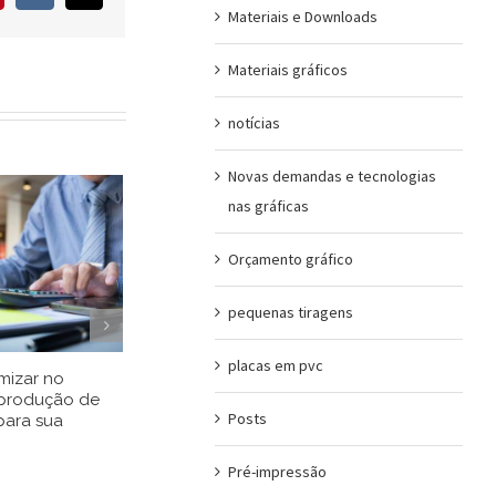
mail
Materiais e Downloads
Materiais gráficos
notícias
Novas demandas e tecnologias
nas gráficas
Orçamento gráfico
pequenas tiragens
placas em pvc
izar no
4 motivos para investir em
Como escol
 produção de
impressos promocionais
cores nos se
Posts
ara sua
gráficos
25/02/2021
22/02/2021
Pré-impressão