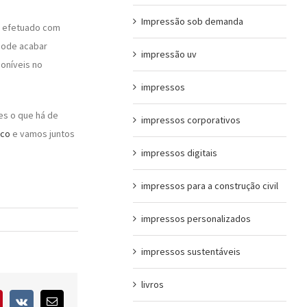
Impressão sob demanda
r efetuado com
 pode acabar
impressão uv
poníveis no
impressos
es o que há de
impressos corporativos
sco
e vamos juntos
impressos digitais
impressos para a construção civil
impressos personalizados
impressos sustentáveis
livros
interest
Vk
E-