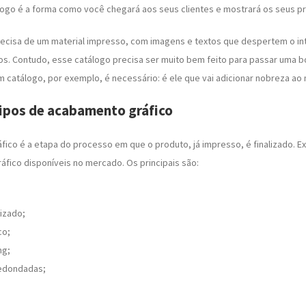
logo é a forma como você chegará aos seus clientes e mostrará os seus p
ecisa de um material impresso, com imagens e textos que despertem o in
ros. Contudo, esse catálogo precisa ser muito bem feito para passar uma 
catálogo, por exemplo, é necessário: é ele que vai adicionar nobreza ao 
tipos de acabamento gráfico
ico é a etapa do processo em que o produto, já impresso, é finalizado. Ex
fico disponíveis no mercado. Os principais são:
lizado;
co;
ng;
edondadas;