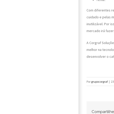
Com diferentes r
cuidado e pelas m
inutilizável. Por
mercado irá fazer 
A Corgraf Soluçõe
melhor na tecnol
desenvolver o ca
Por
grupocorgraf
|
23
Compartilhe 