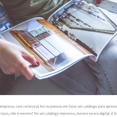
empresa, com certeza já fez ou pensou em fazer um catálogo para aprese
viços, não é mesmo? Ter um catálogo impresso, mesmo na era digital, é fu