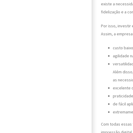
existe a necessid
fidelização e a c
Por isso, investi
Assim, a empresa
custo baix
agilidade 
versatilid
Além disso,
as necessi
excelente q
praticidade
de fácil ap
extremamen
Com todas essas 
impressão digital 