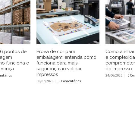
 6 pontos de
Prova de cor para
Como alinhar 
lagem
embalagem: entenda como
e complexid
mo funciona e
funciona para mais
comprometer
erença
segurança ao validar
do impresso
impressos
ntários
24/06/2026
|
0 Co
08/07/2026
|
0 Comentários