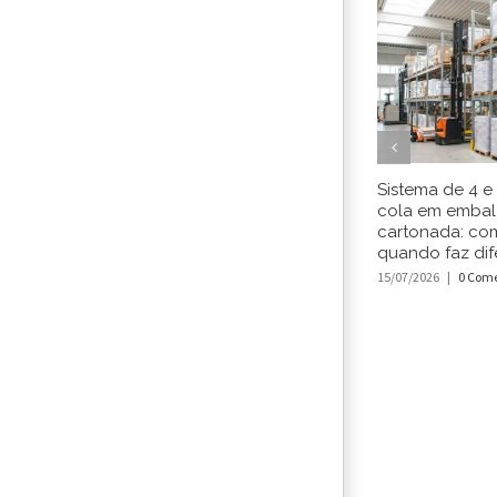
Sistema de 4 e
cola em emba
cartonada: co
quando faz dif
15/07/2026
|
0 Come