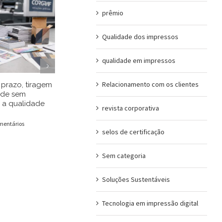
prêmio
Qualidade dos impressos
qualidade em impressos
Relacionamento com os clientes
prazo, tiragem
Entenda porque o
Retícula est
ade sem
desenvolvimento
impressão of
 a qualidade
cartotécnico de embalagens
você precis
revista corporativa
começa muito antes do
impressos d
projeto de faca
mentários
10/06/2026
|
0 
selos de certificação
17/06/2026
|
0 Comentários
Sem categoria
Soluções Sustentáveis
Tecnologia em impressão digital