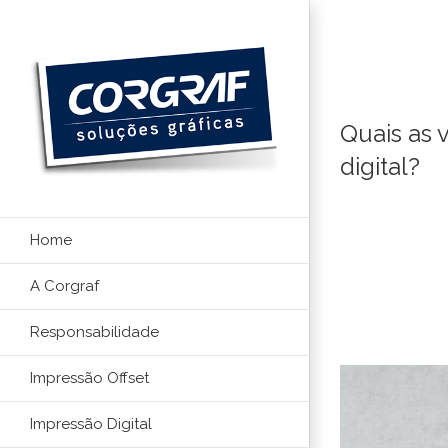
Ir
para
o
conteúdo
Quais as 
digital?
Home
A Corgraf
Responsabilidade
Impressão Offset
Impressão Digital