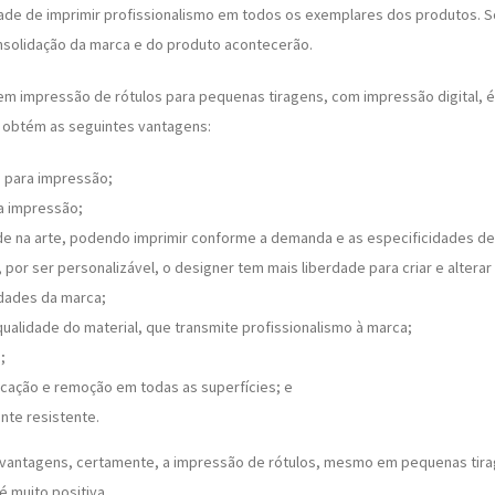
ade de imprimir profissionalismo em todos os exemplares dos produtos. S
onsolidação da marca e do produto acontecerão.
r em impressão de rótulos para pequenas tiragens, com impressão digital, é
 obtém as seguintes vantagens:
o para impressão;
na impressão;
ade na arte, podendo imprimir conforme a demanda e as especificidades de
 por ser personalizável, o designer tem mais liberdade para criar e altera
dades da marca;
ualidade do material, que transmite profissionalismo à marca;
;
licação e remoção em todas as superfícies; e
te resistente.
vantagens, certamente, a impressão de rótulos, mesmo em pequenas tir
é muito positiva.