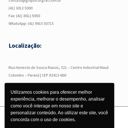
contato@grupocorgraf.com.br
(41) 3012 5000
Fax: (41) 3012 5050
WhatsApp:
(41) 9915 50715
Localização:
R
ua Honesta de Souza Rausis, 321 – Centro Industrial Mauá
Colombo – Paraná | CEP 83413-660
Utilizamos cookies para oferecer melhor
experiência, melhorar o desempenho, analisar
como você interage em nosso site e
personalizar conteúdo. Ao utilizar este site, você
© Copyright
2026 - Grupo Corgraf - Todos os direitos reservados |
concorda com o uso de cookies.
Desenvolvido por
Pontodesign