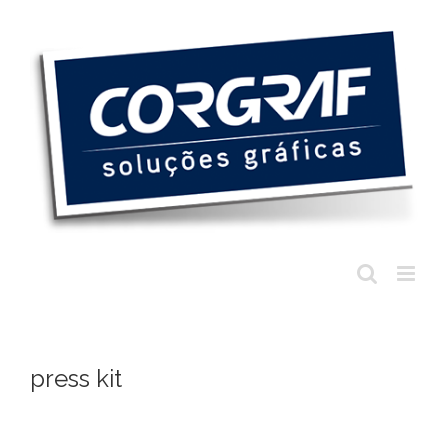
Ir
para
o
conteúdo
press kit