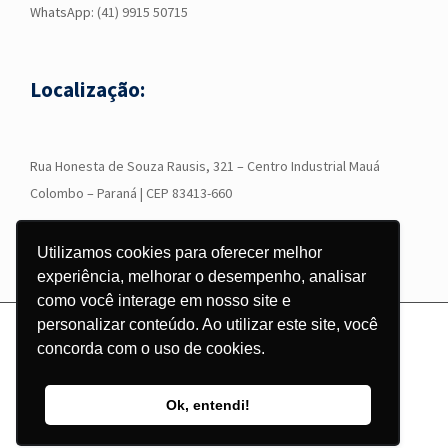
WhatsApp:
(41) 9915 50715
Localização:
R
ua Honesta de Souza Rausis, 321 – Centro Industrial Mauá
Colombo – Paraná | CEP 83413-660
Utilizamos cookies para oferecer melhor
experiência, melhorar o desempenho, analisar
como você interage em nosso site e
personalizar conteúdo. Ao utilizar este site, você
© Copyright
2026 - Grupo Corgraf - Todos os direitos reservados |
concorda com o uso de cookies.
Desenvolvido por
Pontodesign
Ok, entendi!
Instagram
Facebook
LinkedIn
YouTube
WhatsApp