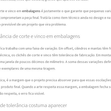
orte e vinco em
embalagens
é justamente o que garante que pequenas vari
omprometam a peça final. Tratá-la como item técnico ainda no design e na a
 previsível de um projeto que vira problema.
rância de corte e vinco em embalagens
ica trabalha com uma faixa de variação. Em offset, cilindros e mantas têm 
écnica, os clichês de corte e vinco têm tolerância de fabricação. Em mon
ma janela de poucos décimos de milímetro. A soma dessas variações defi
re exemplares de uma mesma tiragem.
ática, é a margem que o projeto precisa absorver para que essas oscilaçõ
o produto final. Quando a arte respeita essa margem, a embalagem fecha 
 respeita, o erro fica visível.
 de tolerância costuma aparecer