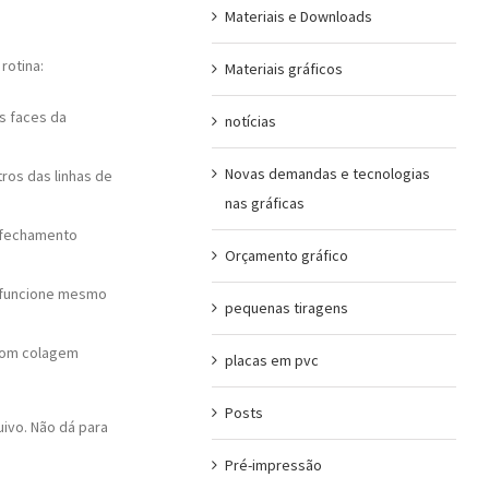
Materiais e Downloads
rotina:
Materiais gráficos
as faces da
notícias
Novas demandas e tecnologias
ros das linhas de
nas gráficas
e fechamento
Orçamento gráfico
he funcione mesmo
pequenas tiragens
 com colagem
placas em pvc
Posts
uivo. Não dá para
Pré-impressão