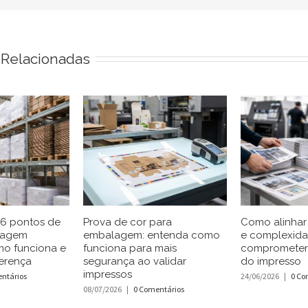
 Relacionadas
 6 pontos de
Prova de cor para
Como alinhar 
lagem
embalagem: entenda como
e complexid
mo funciona e
funciona para mais
comprometer
erença
segurança ao validar
do impresso
impressos
ntários
24/06/2026
|
0 Co
08/07/2026
|
0 Comentários