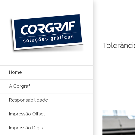
Ir
para
o
conteúdo
Tolerânci
Home
A Corgraf
Responsabilidade
Impressão Offset
Impressão Digital