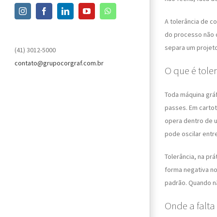
Instagram
Facebook
LinkedIn
YouTube
WhatsApp
A tolerância de c
do processo não c
separa um projeto
(41) 3012-5000
contato@grupocorgraf.com.br
O que é tole
Toda máquina gráf
passes. Em cartot
opera dentro de u
pode oscilar ent
Tolerância, na pr
forma negativa n
padrão. Quando não
Onde a falta