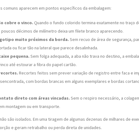
is comuns aparecem em pontos específicos da embalagem:
o cobre o vinco.
Quando o fundo colorido termina exatamente no traço d
e poucos décimos de milímetro deixa um filete branco aparecendo.
ogotipo muito próximos da borda.
Sem recuo de área de segurança, par
rtada ou ficar tão na lateral que parece desalinhada.
caixe pequena.
Sem folga adequada, a aba não trava no destino, a embal
vinco até estourar a fibra do papel cartão.
recortes.
Recortes feitos sem prever variação de registro entre faca e i
sencontrada, com bordas brancas em alguns exemplares e bordas cortand
ontato direto com áreas vincadas.
Sem o respiro necessário, a colagem
 em montagem ou em transporte.
não são isolados. Em uma tiragem de algumas dezenas de milhares de exe
rção e geram retrabalho ou perda direta de unidades.