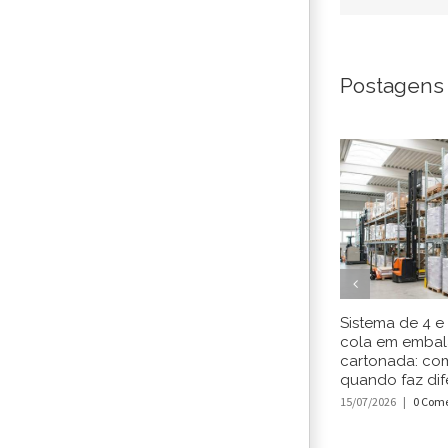
Postagens
Sistema de 4 e
cola em emba
cartonada: co
quando faz dif
15/07/2026
|
0 Come