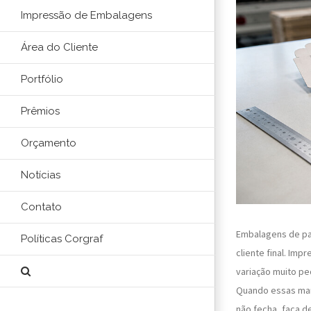
Impressão de Embalagens
Área do Cliente
Portfólio
Prêmios
Orçamento
Notícias
Contato
Embalagens de pa
Políticas Corgraf
cliente final. Im
variação muito pe
Quando essas marg
não fecha, faca d