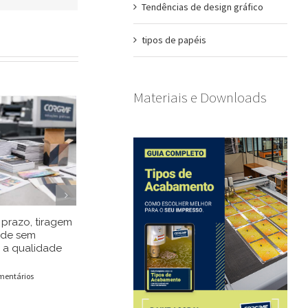
Tendências de design gráfico
tipos de papéis
Materiais e Downloads
prazo, tiragem
Entenda porque o
Retícula est
ade sem
desenvolvimento
impressão of
 a qualidade
cartotécnico de embalagens
você precis
começa muito antes do
impressos d
projeto de faca
mentários
10/06/2026
|
0 
17/06/2026
|
0 Comentários