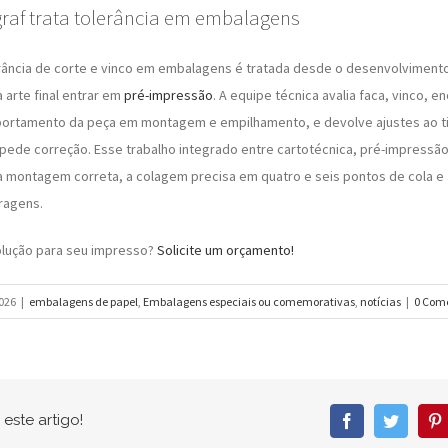
raf trata tolerância em embalagens
erância de corte e vinco em embalagens é tratada desde o desenvolvimento
arte final entrar em
pré-impressão
. A equipe técnica avalia faca, vinco, e
ortamento da peça em montagem e empilhamento, e devolve ajustes ao ti
pede correção. Esse trabalho integrado entre cartotécnica, pré-impressão
a montagem correta, a colagem precisa em quatro e seis pontos de cola e 
iragens.
olução para seu impresso?
Solicite um orçamento!
026
|
embalagens de papel
,
Embalagens especiais ou comemorativas
,
notícias
|
0 Com
este artigo!
Facebook
Twitter
P