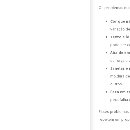
Os problemas ma
Cor que nã
variação d
Texto e l
pode ser co
Aba de en
ou força o 
Janelas e 
moldura de
outros.
Faca em c
peça falha
Esses problemas 
repetem em propo