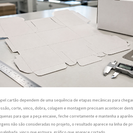
pel cartão dependem de uma sequência de etapas mecânicas para chegar
pressão, corte, vinco, dobra, colagem e montagem precisam acontecer den
quenas para que a peça encaixe, feche corretamente e mantenha a aparênc
ens não são consideradas no projeto, o resultado aparece na linha de p
esalinhada, vinco que estoura, gráfico que aparece cortado.