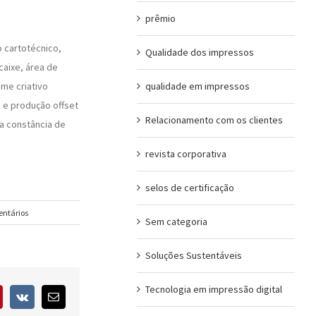
prêmio
 cartotécnico,
Qualidade dos impressos
ncaixe, área de
me criativo
qualidade em impressos
 e produção offset
Relacionamento com os clientes
a constância de
revista corporativa
selos de certificação
entários
Sem categoria
Soluções Sustentáveis
Tecnologia em impressão digital
interest
Vk
E-
mail