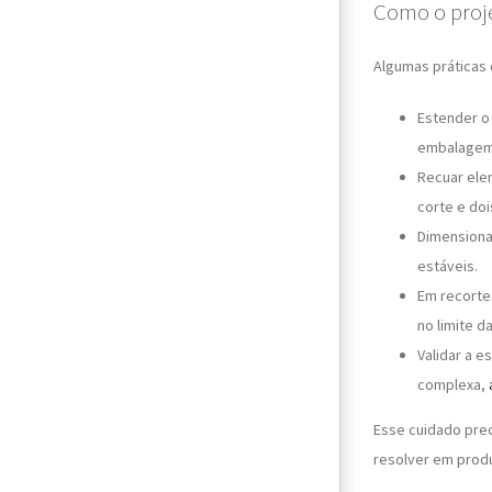
Como o proje
Algumas práticas 
Estender o 
embalagem
Recuar ele
corte e doi
Dimensiona
estáveis.
Em recortes
no limite da
Validar a 
complexa,
Esse cuidado prec
resolver em produ