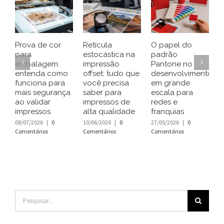
Prova de cor
Retícula
O papel do
C
para
estocástica na
padrão
r
embalagem:
impressão
Pantone no
g
entenda como
offset: tudo que
desenvolvimento
u
funciona para
você precisa
em grande
t
mais segurança
saber para
escala para
e
ao validar
impressos de
redes e
c
impressos
alta qualidade
franquias
i
08/07/2026
|
0
10/06/2026
|
0
27/05/2026
|
0
2
Comentários
Comentários
Comentários
C
Buscar
resultados
para: