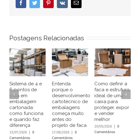
Facebook
Twitter
Pinterest
Vk
E-
mail
Postagens Relacionadas
Sistema de 4 e
Entenda
Como definir a
C
6 pontos de
porque o
faca e estrutura
r
cola em
desenvolvimento
ideal de uma
g
embalagem
cartotécnico de
caixa para
u
cartonada:
embalagens
proteger, expor
t
como funciona
começa muito
e vender
e
e quando faz
antes do
melhor
c
diferença
projeto de faca
i
20/05/2026
|
0
Comentários
15/07/2026
|
0
17/06/2026
|
0
2
Comentários
Comentários
C