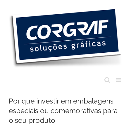
Ir
para
o
conteúdo
Por que investir em embalagens
especiais ou comemorativas para
o seu produto