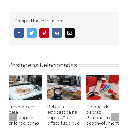
Compartilhe este artigo!
Facebook
Twitter
Pinterest
Vk
E-
mail
Postagens Relacionadas
Prova de cor
Retícula
O papel do
C
para
estocástica na
padrão
r
embalagem:
impressão
Pantone no
g
entenda como
offset: tudo que
desenvolvimento
u