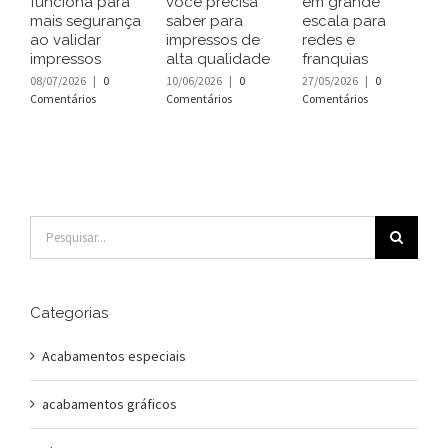
funciona para
você precisa
em grande
t
mais segurança
saber para
escala para
e
ao validar
impressos de
redes e
c
impressos
alta qualidade
franquias
i
08/07/2026
|
0
10/06/2026
|
0
27/05/2026
|
0
2
Comentários
Comentários
Comentários
C
Buscar
resultados
para:
Categorias
Acabamentos especiais
acabamentos gráficos