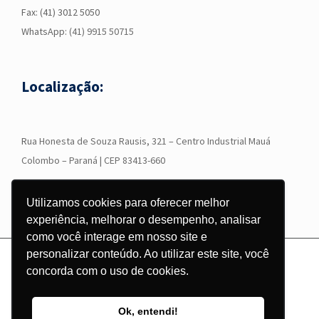
Fax: (41) 3012 5050
WhatsApp:
(41) 9915 50715
Localização:
R
ua Honesta de Souza Rausis, 321 – Centro Industrial Mauá
Colombo – Paraná | CEP 83413-660
Utilizamos cookies para oferecer melhor
experiência, melhorar o desempenho, analisar
como você interage em nosso site e
personalizar conteúdo. Ao utilizar este site, você
© Copyright
2026 - Grupo Corgraf - Todos os direitos reservados |
concorda com o uso de cookies.
Desenvolvido por
Pontodesign
Instagram
Facebook
LinkedIn
YouTube
WhatsApp
Ok, entendi!